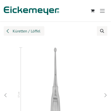
Zum Inhalt springen
Küretten / Löffel