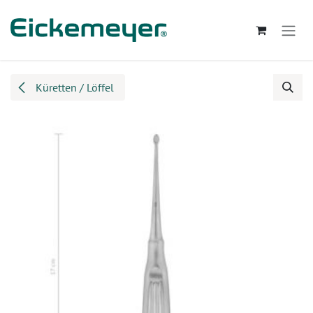
Zum Inhalt springen
Küretten / Löffel