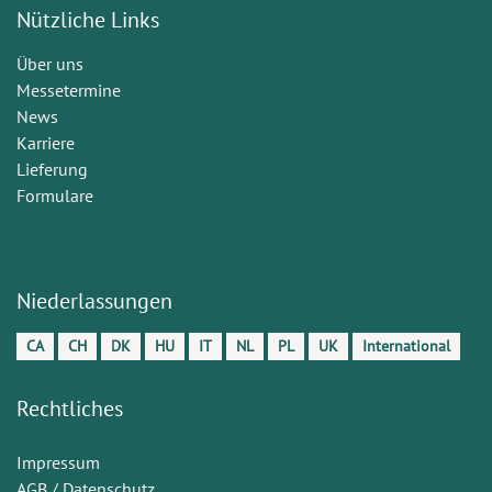
Nützliche Links
Über uns
Messetermine
News
Karriere
Lieferung
Formulare
Niederlassungen
CA
CH
DK
HU
IT
NL
PL
UK
International
Rechtliches
Impressum
AGB / Datenschutz