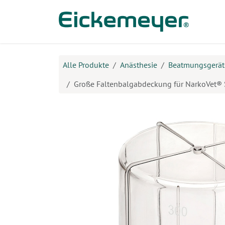
Zum Inhalt springen
Prod
Alle Produkte
Anästhesie
Beatmungsgerät
Große Faltenbalgabdeckung für NarkoVet® S