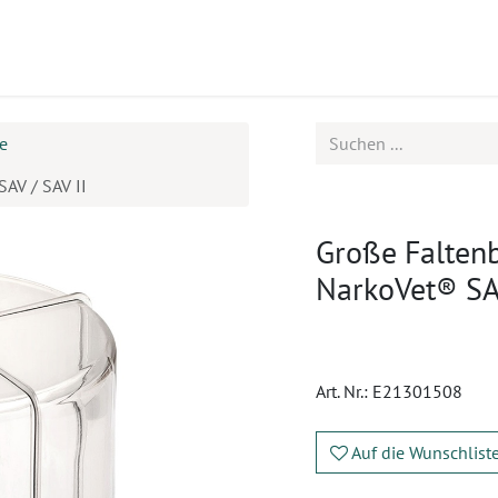
ukte
Seminare
Service
Karriere
e
AV / SAV II
Große Falten
NarkoVet® SAV
Art. Nr.:
E21301508
Auf die Wunschlist