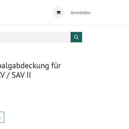
Anmelden
balgabdeckung für
 / SAV II
e