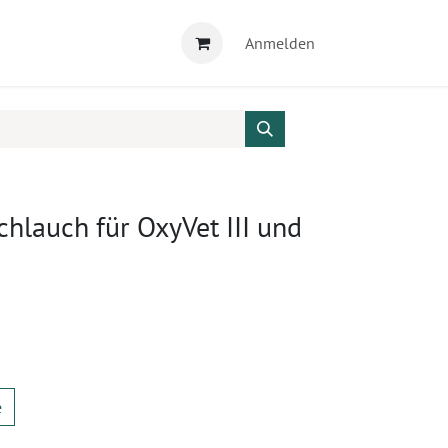
Anmelden
hlauch für OxyVet III und
e