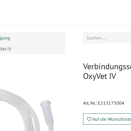
ukte
Seminare
Service
Karriere
rgung
Vet IV
Verbindungssc
OxyVet IV
Art. Nr.:
E213175004
Auf die Wunschlist