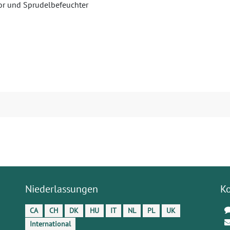
or und Sprudelbefeuchter
Niederlassungen
K
CA
CH
DK
HU
IT
NL
PL
UK
International