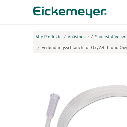
Zum Inhalt springen
Prod
Alle Produkte
Anästhesie
Sauerstoffverso
Verbindungsschlauch für OxyVet III und Oxy