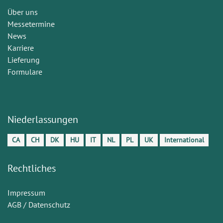
Über uns
Messetermine
News
Karriere
Lieferung
Formulare
Niederlassungen
CA
CH
DK
HU
IT
NL
PL
UK
International
Rechtliches
Impressum
AGB / Datenschutz