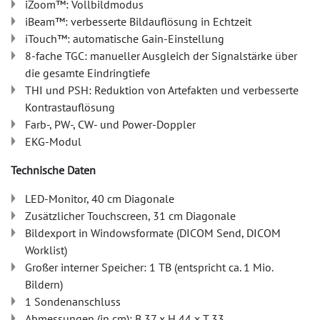
iZoom™: Vollbildmodus
iBeam™: verbesserte Bildauflösung in Echtzeit
iTouch™: automatische Gain-Einstellung
8-fache TGC: manueller Ausgleich der Signalstärke über
die gesamte Eindringtiefe
THI und PSH: Reduktion von Artefakten und verbesserte
Kontrastauflösung
Farb-, PW-, CW- und Power-Doppler
EKG-Modul
Technische Daten
LED-Monitor, 40 cm Diagonale
Zusätzlicher Touchscreen, 31 cm Diagonale
Bildexport in Windowsformate (DICOM Send, DICOM
Worklist)
Großer interner Speicher: 1 TB (entspricht ca. 1 Mio.
Bildern)
1 Sondenanschluss
Abmessungen (in cm): B 37 x H 44 x T 33