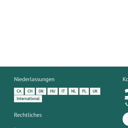
Niederlassungen
K
CA
CH
DK
HU
IT
NL
PL
UK
International
Rechtliches