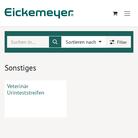
Zum Inhalt springen
Sortieren nach
Filter
Sonstiges
Veterinär
Urinteststreifen