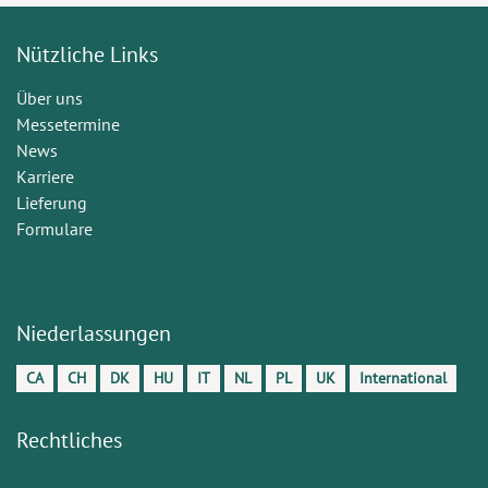
Nützliche Links
Über uns
Messetermine
News
Karriere
Lieferung
Formulare
Niederlassungen
CA
CH
DK
HU
IT
NL
PL
UK
International
Rechtliches