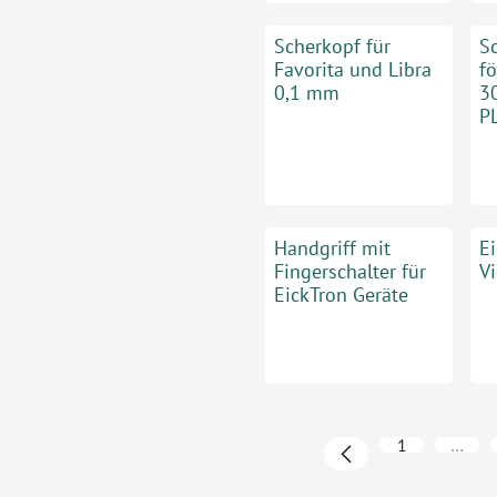
Scherkopf für
Sc
Favorita und Libra
f
0,1 mm
3
P
Handgriff mit
E
Fingerschalter für
V
EickTron Geräte
1
…