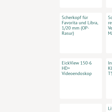
Scherkopf für
Sc
Favorita und Libra,
re
1/20 mm (OP-
V
Rasur)
M
EickView 150-6
In
HD+
Kl
Videoendoskop
T
L