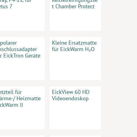
etus 7
t Chamber Protect
ipolarer
Kleine Ersatzmatte
nschlussadapter
für EickWarm H₂O
r EickTron Geräte
tzteil für
EickView 60 HD
ärme-/ Heizmatte
Videoendoskop
ickWarm II