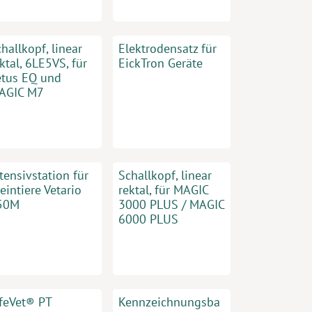
hallkopf, linear
Elektrodensatz für
ktal, 6LE5VS, für
EickTron Geräte
etus EQ und
AGIC M7
tensivstation für
Schallkopf, linear
eintiere Vetario
rektal, für MAGIC
50M
3000 PLUS / MAGIC
6000 PLUS
ifeVet® PT
Kennzeichnungsba