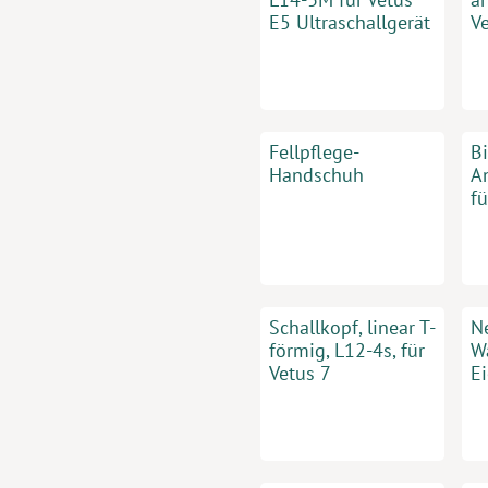
E5 Ultraschallgerät
V
Fellpflege-
B
Handschuh
A
fü
Schallkopf, linear T-
Ne
förmig, L12-4s, für
W
Vetus 7
E