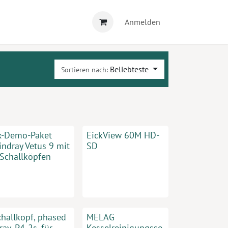
Anmelden
Beliebteste
Sortieren nach:
x-Demo-Paket
EickView 60M HD-
indray Vetus 9 mit
SD
 Schallköpfen
challkopf, phased
MELAG
ray, P4-2s, für
Kesselreinigungsse