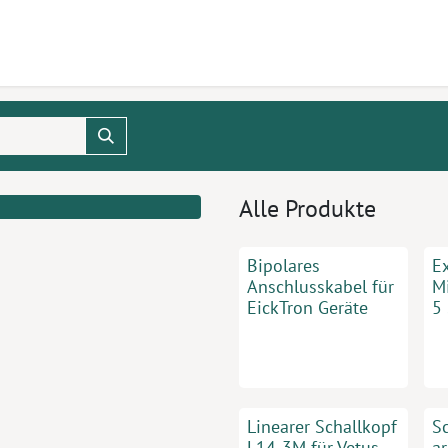
ukte
Seminare
Service
Karriere
Alle Produkte
Bipolares
E
Anschlusskabel für
M
EickTron Geräte
5
Linearer Schallkopf
S
L14-3M für Vetus
ar