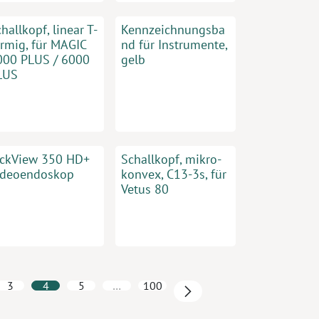
hallkopf, linear T-
Kennzeichnungsba
örmig, für MAGIC
nd für Instrumente,
000 PLUS / 6000
gelb
LUS
ickView 350 HD+
Schallkopf, mikro-
ideoendoskop
konvex, C13-3s, für
Vetus 80
3
4
5
…
100