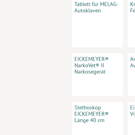
Tablett für MELAG-
K
Autoklaven
Fe
EICKEMEYER®
A
NarkoVet® II
A
Narkosegerät
Stethoskop
E
EICKEMEYER®
V
Länge 40 cm