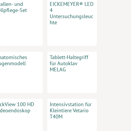
rallen- und
EICKEMEYER® LED
llpflege-Set
4
Untersuchungsleuc
hte
natomisches
Tablett-Haltegriff
ugenmodell
für Autoklav
MELAG
ickView 100 HD
Intensivstation für
ideoendoskop
Kleintiere Vetario
T40M