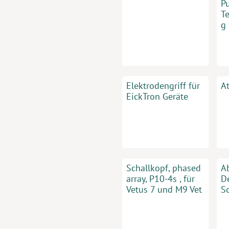
P
T
g
Elektrodengriff für
At
EickTron Geräte
Schallkopf, phased
A
array, P10-4s , für
De
Vetus 7 und M9 Vet
S