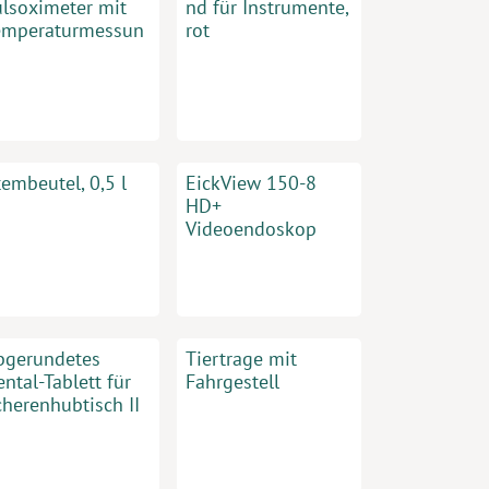
ulsoximeter mit
nd für Instrumente,
emperaturmessun
rot
embeutel, 0,5 l
EickView 150-8
HD+
Videoendoskop
bgerundetes
Tiertrage mit
ntal-Tablett für
Fahrgestell
cherenhubtisch II